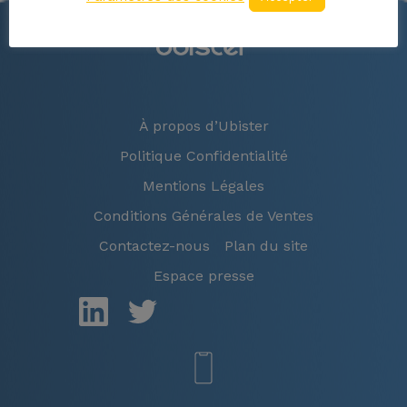
À propos d’Ubister
Politique Confidentialité
Mentions Légales
Conditions Générales de Ventes
Contactez-nous
Plan du site
Espace presse