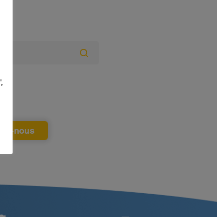
,
tez-nous