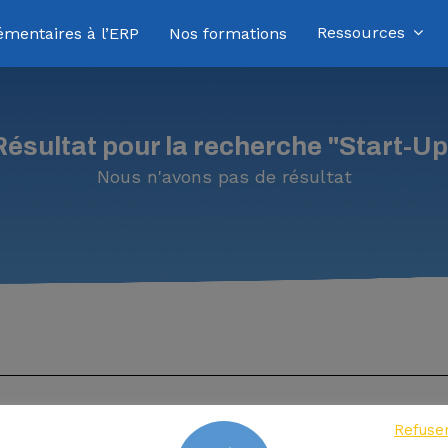
Ressources
émentaires à l’ERP
Nos formations
Résultat pour la recherche
"Start-Up
Nous n'avons pas de résultat
che ou ESC pour fermer
Refuse