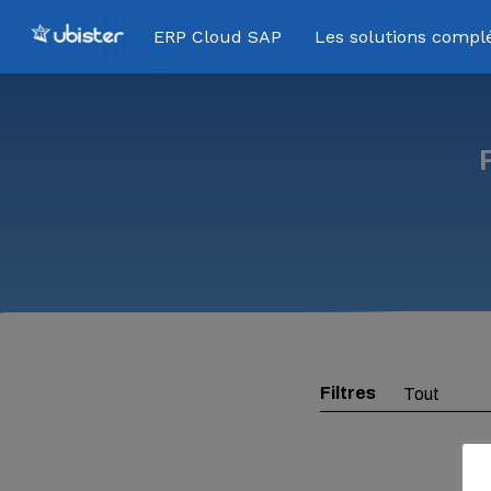
ERP Cloud SAP
Les solutions compl
Appuyez sur Entrée pour une recher
Filtres
Filtrer